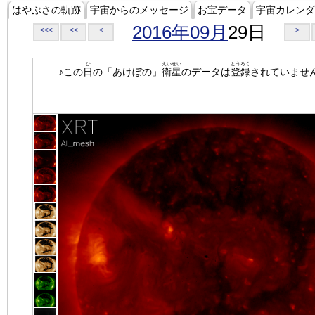
はやぶさの軌跡
宇宙からのメッセージ
お宝データ
宇宙カレンダ
2016年09月
29日
<<<
<<
<
>
ひ
えいせい
とうろく
♪この
日
の「あけぼの」
衛星
のデータは
登録
されていませ