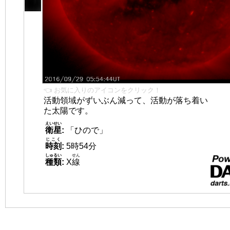
👈 お気に入りのアイコンをクリック！
活動領域がずいぶん減って、活動が落ち着い
た太陽です。
えいせい
衛星
:
「ひので」
じこく
時刻
:
5時54分
しゅるい
せん
種類
:
X
線