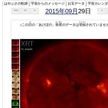
はやぶさの軌跡
宇宙からのメッセージ
お宝データ
宇宙カレンダ
2015年09月
29日
<<<
<<
<
>
ひ
えいせい
とうろく
♪この
日
の「あけぼの」
衛星
のデータは
登録
されていませ