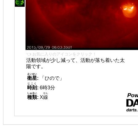
👈 お気に入りのアイコンをクリック！
活動領域が少し減って、活動が落ち着いた太
陽です。
えいせい
衛星
:
「ひので」
じこく
時刻
:
6時3分
しゅるい
せん
種類
:
X
線