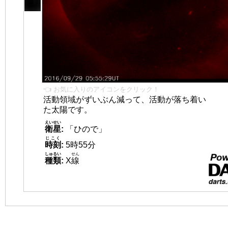
👈 お気に入りのアイコンをクリック！
活動領域がずいぶん減って、活動が落ち着い
た太陽です。
えいせい
衛星
:
「ひので」
じこく
時刻
:
5時55分
しゅるい
せん
種類
:
X
線