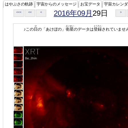
はやぶさの軌跡
宇宙からのメッセージ
お宝データ
宇宙カレンダ
2016年09月
29日
<<<
<<
<
>
ひ
えいせい
とうろく
♪この
日
の「あけぼの」
衛星
のデータは
登録
されていませ