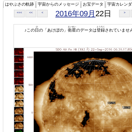
はやぶさの軌跡
宇宙からのメッセージ
お宝データ
宇宙カレンダ
2016年09月
22日
<<<
<<
<
>
ひ
えいせい
とうろく
♪この
日
の「あけぼの」
衛星
のデータは
登録
されていませ