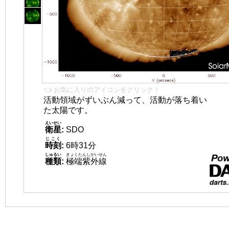
👈 お気に入りのアイコンをクリック！
活動領域がずいぶん減って、活動が落ち着い
た太陽です。
えいせい
衛星
:
SDO
じこく
時刻
:
6時31分
しゅるい
きょくたんしがいせん
種類
:
極端紫外線