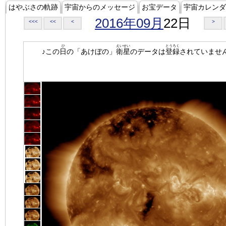
はやぶさの軌跡
宇宙からのメッセージ
お宝データ
宇宙カレンダ
2016年09月
22日
<<<
<<
<
>
ひ
えいせい
とうろく
♪この
日
の「あけぼの」
衛星
のデータは
登録
されていませ