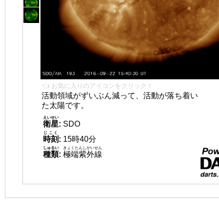
👈 お気に入りのアイコンをクリック！
活動領域がずいぶん減って、活動が落ち着い
た太陽です。
えいせい
衛星
:
SDO
じこく
時刻
:
15時40分
しゅるい
きょくたんしがいせん
種類
:
極端紫外線