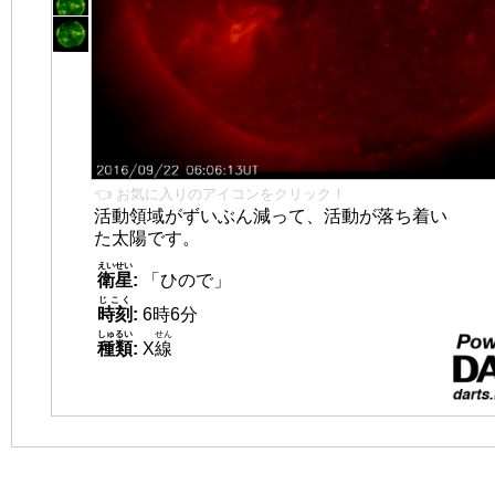
👈 お気に入りのアイコンをクリック！
活動領域がずいぶん減って、活動が落ち着い
た太陽です。
えいせい
衛星
:
「ひので」
じこく
時刻
:
6時6分
しゅるい
せん
種類
:
X
線