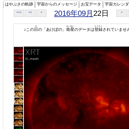
はやぶさの軌跡
宇宙からのメッセージ
お宝データ
宇宙カレンダ
2016年09月
22日
<<<
<<
<
>
ひ
えいせい
とうろく
♪この
日
の「あけぼの」
衛星
のデータは
登録
されていませ