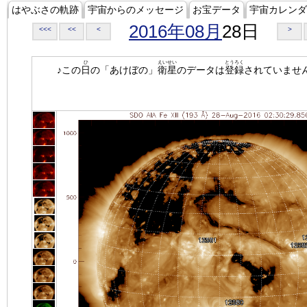
はやぶさの軌跡
宇宙からのメッセージ
お宝データ
宇宙カレンダ
2016年08月
28日
<<<
<<
<
>
ひ
えいせい
とうろく
♪この
日
の「あけぼの」
衛星
のデータは
登録
されていませ