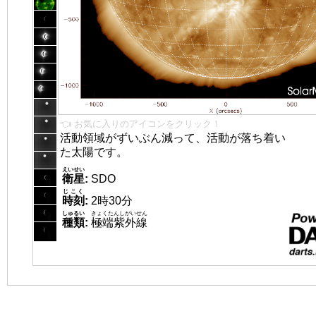
👈 お気に入りのアイコンをクリック！
活動領域がずいぶん減って、活動が落ち着い
た太陽です。
えいせい
衛星
:
SDO
じこく
時刻
:
2時30分
しゅるい
きょくたんしがいせん
種類
:
極端紫外線