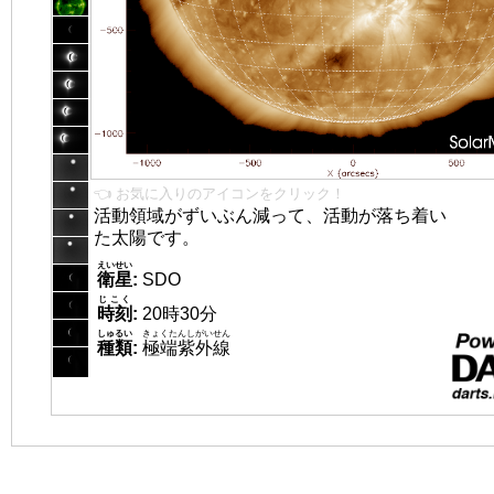
👈 お気に入りのアイコンをクリック！
活動領域がずいぶん減って、活動が落ち着い
た太陽です。
えいせい
衛星
:
SDO
じこく
時刻
:
20時30分
しゅるい
きょくたんしがいせん
種類
:
極端紫外線