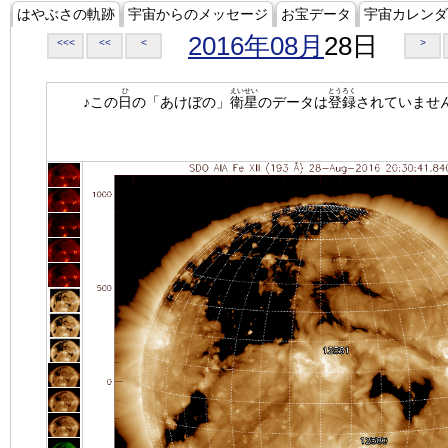
はやぶさの軌跡
宇宙からのメッセージ
お宝データ
宇宙カレンダ
2016年08月
28日
<<<
<<
<
>
ひ
えいせい
とうろく
♪この
日
の「あけぼの」
衛星
のデータは
登録
されていませ