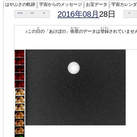
はやぶさの軌跡
宇宙からのメッセージ
お宝データ
宇宙カレンダ
2016年08月
28日
<<<
<<
<
>
ひ
えいせい
とうろく
♪この
日
の「あけぼの」
衛星
のデータは
登録
されていませ