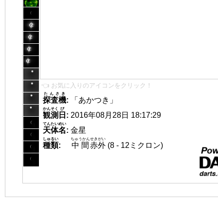
👈 お気に入りのアイコンをクリック！
たんさき
探査機
:
「あかつき」
かんそく
び
観測
日
:
2016年08月28日 18:17:29
てんたいめい
天体名
:
金星
しゅるい
ちゅうかん
せきがい
種類
:
中間
赤外
(8 - 12ミクロン)