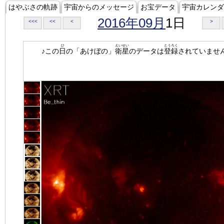
はやぶさの軌跡
宇宙からのメッセージ
お宝データ
宇宙カレンダ
2016年09月
1日
<<<
<<
<
>
ひ
えいせい
とうろく
♪この
日
の「あけぼの」
衛星
のデータは
登録
されていませ