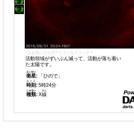
👈 お気に入りのアイコンをクリック！
活動領域がずいぶん減って、活動が落ち着い
た太陽です。
えいせい
衛星
:
「ひので」
じこく
時刻
:
5時24分
しゅるい
せん
種類
:
X
線