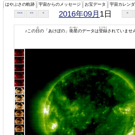
はやぶさの軌跡
宇宙からのメッセージ
お宝データ
宇宙カレンダ
2016年09月
1日
<<<
<<
<
>
ひ
えいせい
とうろく
♪この
日
の「あけぼの」
衛星
のデータは
登録
されていませ