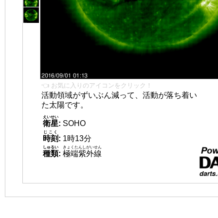
👈 お気に入りのアイコンをクリック！
活動領域がずいぶん減って、活動が落ち着い
た太陽です。
えいせい
衛星
:
SOHO
じこく
時刻
:
1時13分
しゅるい
きょくたんしがいせん
種類
:
極端紫外線