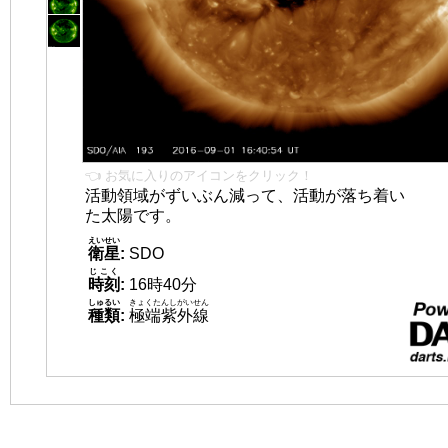
👈 お気に入りのアイコンをクリック！
活動領域がずいぶん減って、活動が落ち着い
た太陽です。
えいせい
衛星
:
SDO
じこく
時刻
:
16時40分
しゅるい
きょくたんしがいせん
種類
:
極端紫外線