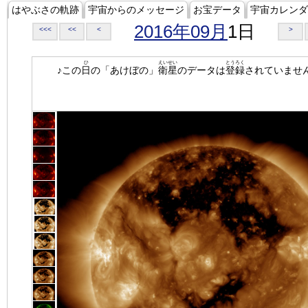
はやぶさの軌跡
宇宙からのメッセージ
お宝データ
宇宙カレンダ
2016年09月
1日
<<<
<<
<
>
ひ
えいせい
とうろく
♪この
日
の「あけぼの」
衛星
のデータは
登録
されていませ