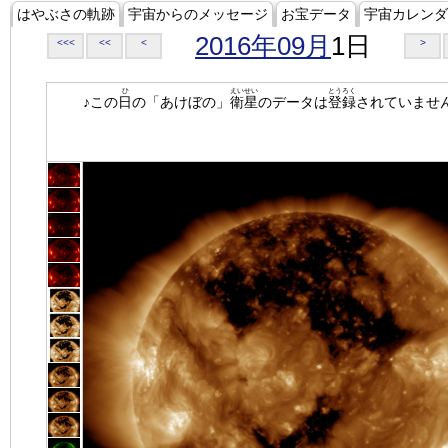
はやぶさの軌跡
宇宙からのメッセージ
お宝データ
宇宙カレンダ
2016年09月
1日
<<<
<<
<
>
ひ
えいせい
とうろく
♪この
日
の「あけぼの」
衛星
のデータは
登録
されていませ