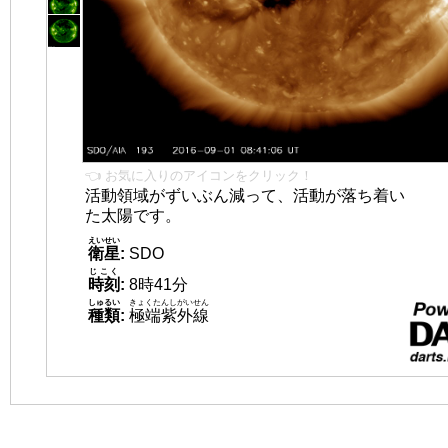
👈 お気に入りのアイコンをクリック！
活動領域がずいぶん減って、活動が落ち着い
た太陽です。
えいせい
衛星
:
SDO
じこく
時刻
:
8時41分
しゅるい
きょくたんしがいせん
種類
:
極端紫外線