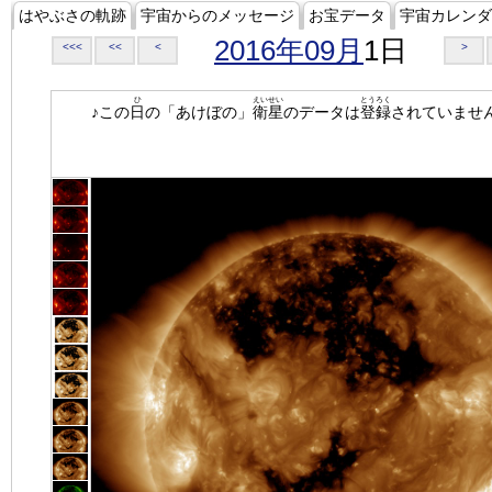
はやぶさの軌跡
宇宙からのメッセージ
お宝データ
宇宙カレンダ
2016年09月
1日
<<<
<<
<
>
ひ
えいせい
とうろく
♪この
日
の「あけぼの」
衛星
のデータは
登録
されていませ