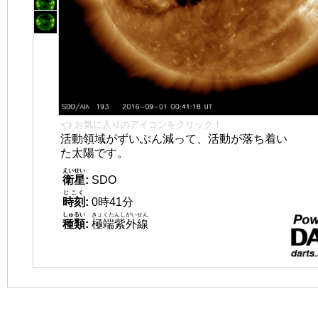
👈 お気に入りのアイコンをクリック！
活動領域がずいぶん減って、活動が落ち着い
た太陽です。
えいせい
衛星
:
SDO
じこく
時刻
:
0時41分
しゅるい
きょくたんしがいせん
種類
:
極端紫外線