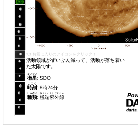
👈 お気に入りのアイコンをクリック！
活動領域がずいぶん減って、活動が落ち着い
た太陽です。
えいせい
衛星
:
SDO
じこく
時刻
:
8時24分
しゅるい
きょくたんしがいせん
種類
:
極端紫外線