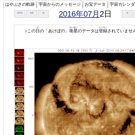
はやぶさの軌跡
宇宙からのメッセージ
お宝データ
宇宙カレンダ
2016年07月
2日
<<<
<<
<
>
ひ
えいせい
とうろく
♪この
日
の「あけぼの」
衛星
のデータは
登録
されていませ