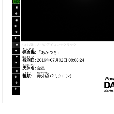
👈 お気に入りのアイコンをクリック！
たんさき
探査機
:
「あかつき」
かんそく
び
観測
日
:
2016年07月02日 08:08:24
てんたいめい
天体名
:
金星
しゅるい
せきがいせん
種類
:
赤外線
(2ミクロン)