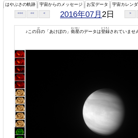
はやぶさの軌跡
宇宙からのメッセージ
お宝データ
宇宙カレンダ
2016年07月
2日
<<<
<<
<
>
ひ
えいせい
とうろく
♪この
日
の「あけぼの」
衛星
のデータは
登録
されていませ