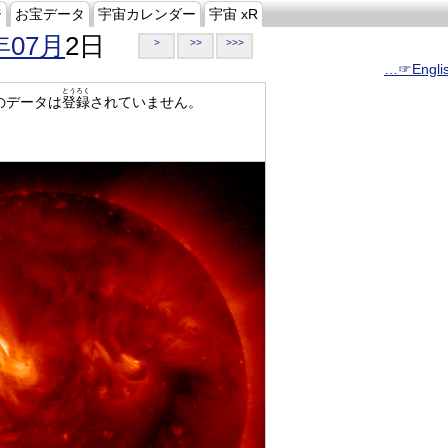
ジ
お宝データ
宇宙カレンダー
宇宙 xR
年07月
2日
>
>>
>>>
…☞Engli
とうろく
のデータは
登録
されていません。