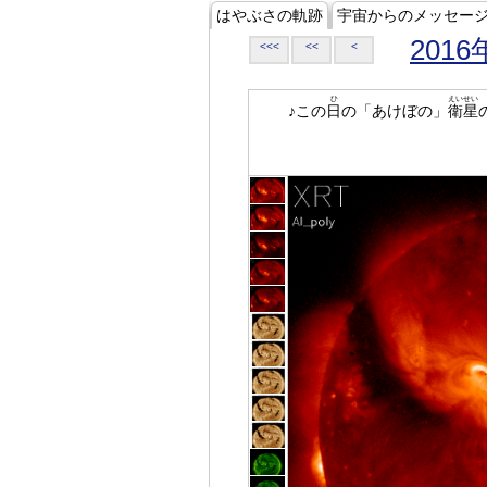
はやぶさの軌跡
宇宙からのメッセー
2016
<<<
<<
<
ひ
えいせい
♪この
日
の「あけぼの」
衛星