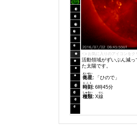
👈 お気に入りのアイコンをク
活動領域がずいぶん減っ
た太陽です。
えいせい
衛星
:
「ひので」
じこく
時刻
:
6時45分
しゅるい
せん
種類
:
X
線