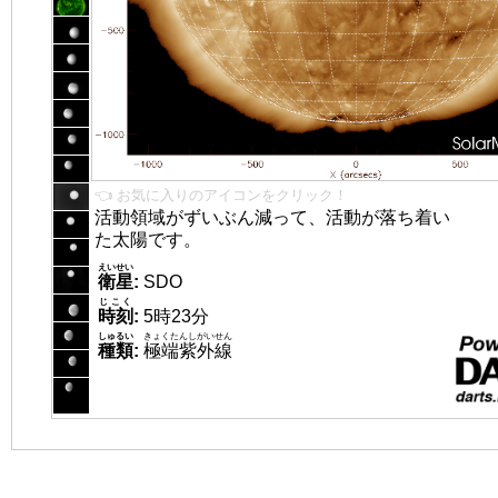
👈 お気に入りのアイコンをクリック！
活動領域がずいぶん減って、活動が落ち着い
た太陽です。
えいせい
衛星
:
SDO
じこく
時刻
:
5時23分
しゅるい
きょくたんしがいせん
種類
:
極端紫外線