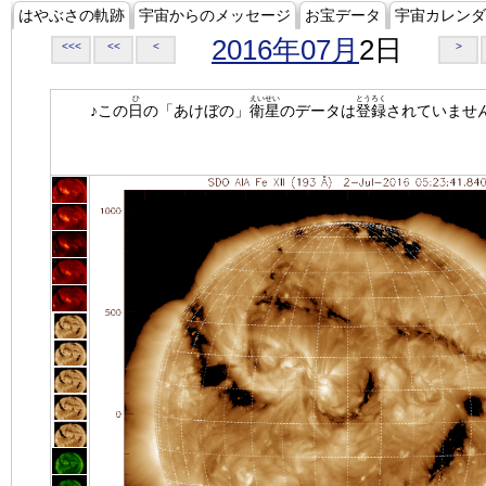
はやぶさの軌跡
宇宙からのメッセージ
お宝データ
宇宙カレンダ
2016年07月
2日
<<<
<<
<
>
ひ
えいせい
とうろく
♪この
日
の「あけぼの」
衛星
のデータは
登録
されていませ