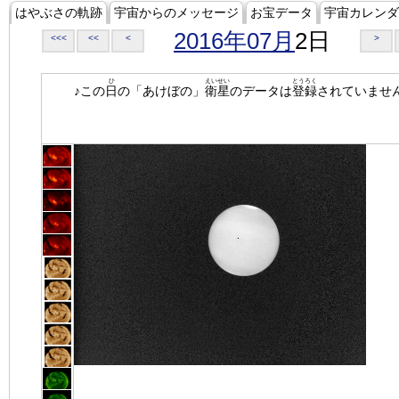
はやぶさの軌跡
宇宙からのメッセージ
お宝データ
宇宙カレンダ
2016年07月
2日
<<<
<<
<
>
ひ
えいせい
とうろく
♪この
日
の「あけぼの」
衛星
のデータは
登録
されていませ