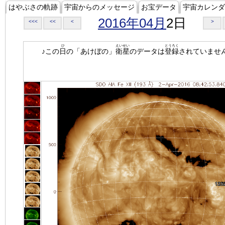
はやぶさの軌跡
宇宙からのメッセージ
お宝データ
宇宙カレンダ
2016年04月
2日
<<<
<<
<
>
ひ
えいせい
とうろく
♪この
日
の「あけぼの」
衛星
のデータは
登録
されていませ