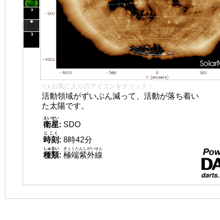
👈 お気に入りのアイコンをクリック！
活動領域がずいぶん減って、活動が落ち着い
た太陽です。
えいせい
衛星
:
SDO
じこく
時刻
:
8時42分
しゅるい
きょくたんしがいせん
種類
:
極端紫外線