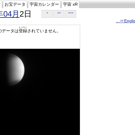
ジ
お宝データ
宇宙カレンダー
宇宙 xR
年04月
2日
>
>>
>>>
…☞Engli
とうろく
のデータは
登録
されていません。