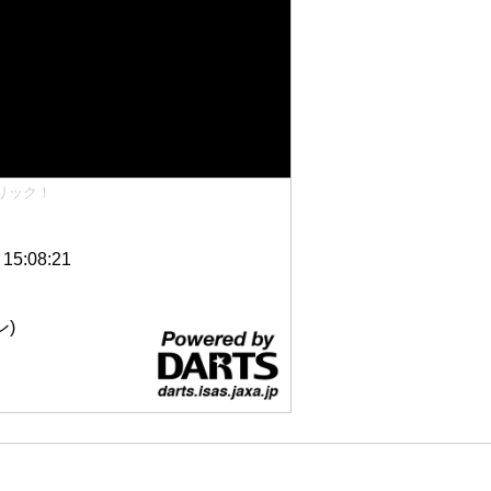
リック！
5:08:21
ン)