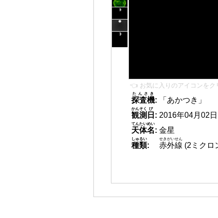
👈 お気に入りのアイコンをク
たんさき
探査機
:
「あかつき」
かんそく
び
観測
日
:
2016年04月02日 1
てんたいめい
天体名
:
金星
しゅるい
せきがいせん
種類
:
赤外線
(2ミクロ