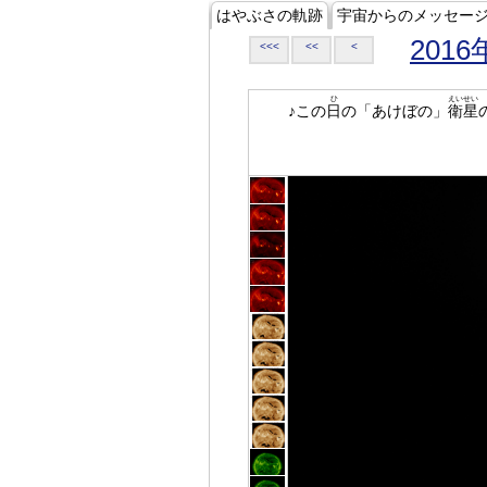
はやぶさの軌跡
宇宙からのメッセー
2016
<<<
<<
<
ひ
えいせい
♪この
日
の「あけぼの」
衛星