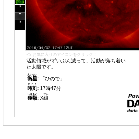
👈 お気に入りのアイコンをクリック！
活動領域がずいぶん減って、活動が落ち着い
た太陽です。
えいせい
衛星
:
「ひので」
じこく
時刻
:
17時47分
しゅるい
せん
種類
:
X
線