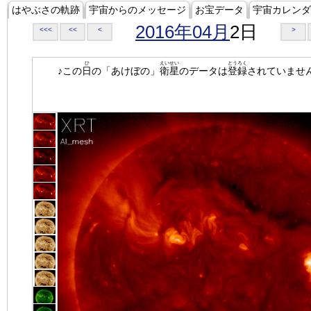
はやぶさの軌跡
宇宙からのメッセージ
お宝データ
宇宙カレンダ
2016年04月
2日
<<<
<<
<
>
ひ
えいせい
とうろく
♪この
日
の「あけぼの」
衛星
のデータは
登録
されていませ