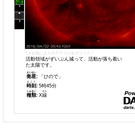
👈 お気に入りのアイコンをクリック！
活動領域がずいぶん減って、活動が落ち着い
た太陽です。
えいせい
衛星
:
「ひので」
じこく
時刻
:
5時45分
しゅるい
せん
種類
:
X
線