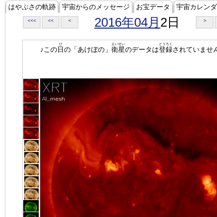
はやぶさの軌跡
宇宙からのメッセージ
お宝データ
宇宙カレンダ
2016年04月
2日
<<<
<<
<
>
ひ
えいせい
とうろく
♪この
日
の「あけぼの」
衛星
のデータは
登録
されていませ