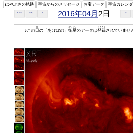
はやぶさの軌跡
宇宙からのメッセージ
お宝データ
宇宙カレンダ
2016年04月
2日
<<<
<<
<
>
ひ
えいせい
とうろく
♪この
日
の「あけぼの」
衛星
のデータは
登録
されていませ