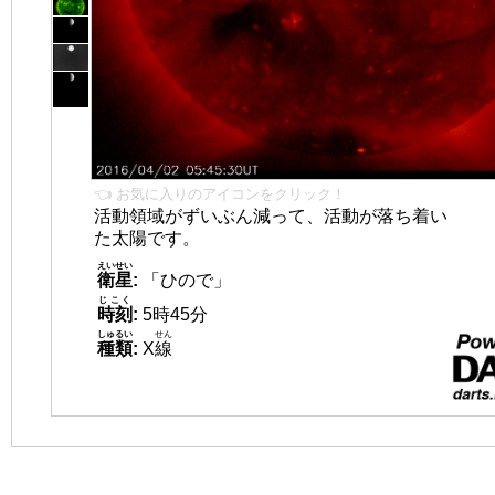
👈 お気に入りのアイコンをクリック！
活動領域がずいぶん減って、活動が落ち着い
た太陽です。
えいせい
衛星
:
「ひので」
じこく
時刻
:
5時45分
しゅるい
せん
種類
:
X
線