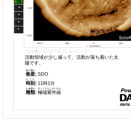
👈 お気に入りのアイコンをクリック！
活動領域が少し減って、活動が落ち着いた太
陽です。
えいせい
衛星
:
SDO
じこく
時刻
:
11時1分
しゅるい
きょくたんしがいせん
種類
:
極端紫外線