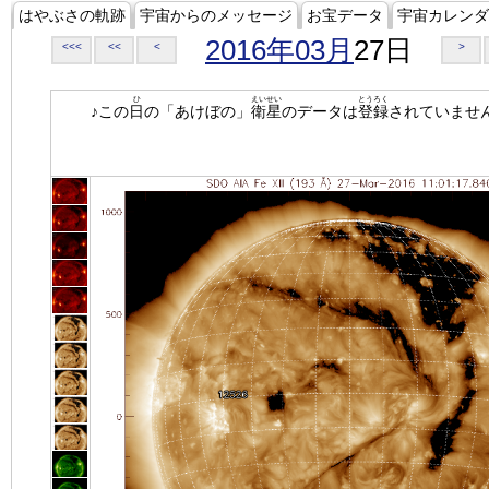
はやぶさの軌跡
宇宙からのメッセージ
お宝データ
宇宙カレンダ
2016年03月
27日
<<<
<<
<
>
ひ
えいせい
とうろく
♪この
日
の「あけぼの」
衛星
のデータは
登録
されていませ