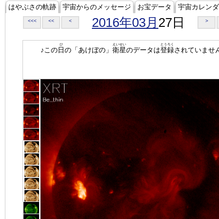
はやぶさの軌跡
宇宙からのメッセージ
お宝データ
宇宙カレンダ
2016年03月
27日
<<<
<<
<
>
ひ
えいせい
とうろく
♪この
日
の「あけぼの」
衛星
のデータは
登録
されていませ