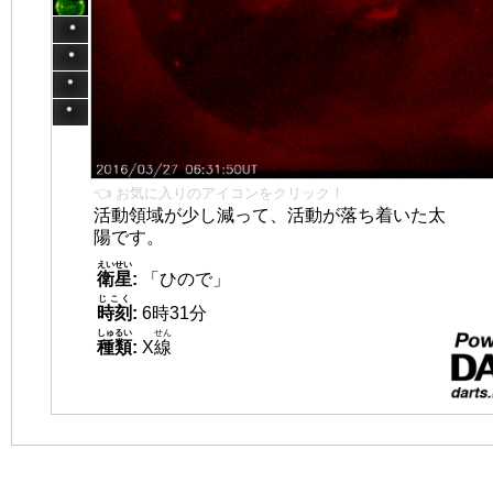
👈 お気に入りのアイコンをクリック！
活動領域が少し減って、活動が落ち着いた太
陽です。
えいせい
衛星
:
「ひので」
じこく
時刻
:
6時31分
しゅるい
せん
種類
:
X
線