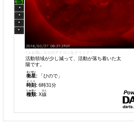
👈 お気に入りのアイコンをクリック！
活動領域が少し減って、活動が落ち着いた太
陽です。
えいせい
衛星
:
「ひので」
じこく
時刻
:
6時31分
しゅるい
せん
種類
:
X
線