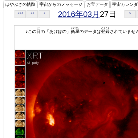
はやぶさの軌跡
宇宙からのメッセージ
お宝データ
宇宙カレンダ
2016年03月
27日
<<<
<<
<
>
ひ
えいせい
とうろく
♪この
日
の「あけぼの」
衛星
のデータは
登録
されていませ