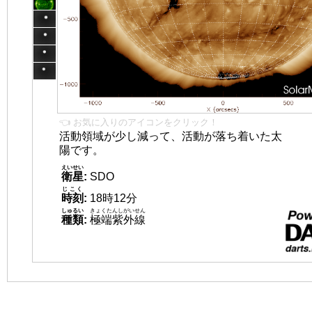
👈 お気に入りのアイコンをクリック！
活動領域が少し減って、活動が落ち着いた太
陽です。
えいせい
衛星
:
SDO
じこく
時刻
:
18時12分
しゅるい
きょくたんしがいせん
種類
:
極端紫外線