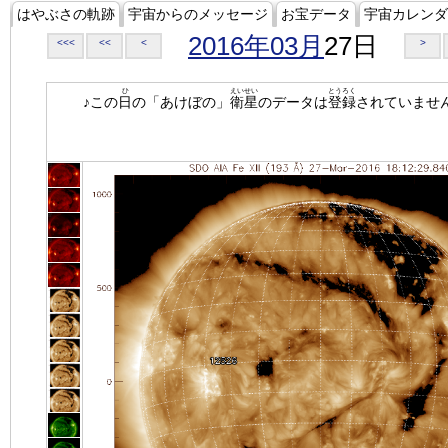
はやぶさの軌跡
宇宙からのメッセージ
お宝データ
宇宙カレンダ
2016年03月
27日
<<<
<<
<
>
ひ
えいせい
とうろく
♪この
日
の「あけぼの」
衛星
のデータは
登録
されていませ