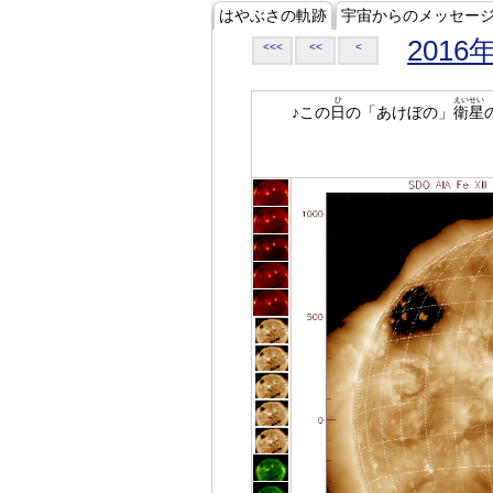
はやぶさの軌跡
宇宙からのメッセー
2016
<<<
<<
<
ひ
えいせい
♪この
日
の「あけぼの」
衛星