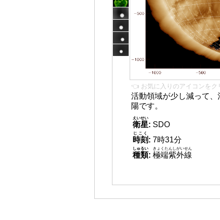
👈 お気に入りのアイコンをク
活動領域が少し減って、
陽です。
えいせい
衛星
:
SDO
じこく
時刻
:
7時31分
しゅるい
きょくたんしがいせん
種類
:
極端紫外線