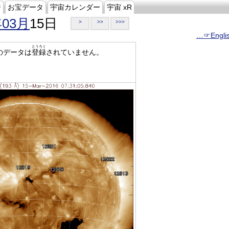
ジ
お宝データ
宇宙カレンダー
宇宙 xR
年03月
15日
>
>>
>>>
…☞Engli
とうろく
のデータは
登録
されていません。