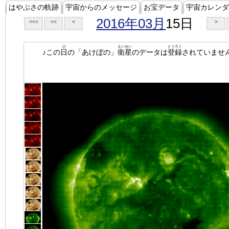
はやぶさの軌跡
宇宙からのメッセージ
お宝データ
宇宙カレンダ
2016年03月
15日
<<<
<<
<
>
ひ
えいせい
とうろく
♪この
日
の「あけぼの」
衛星
のデータは
登録
されていませ