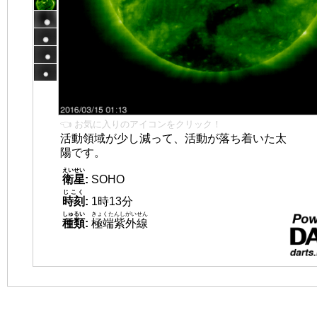
👈 お気に入りのアイコンをクリック！
活動領域が少し減って、活動が落ち着いた太
陽です。
えいせい
衛星
:
SOHO
じこく
時刻
:
1時13分
しゅるい
きょくたんしがいせん
種類
:
極端紫外線