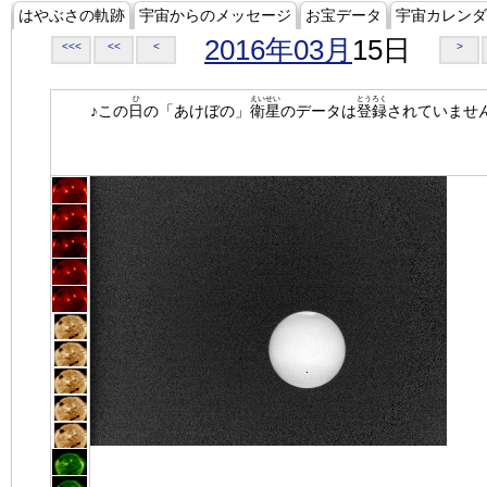
はやぶさの軌跡
宇宙からのメッセージ
お宝データ
宇宙カレンダ
2016年03月
15日
<<<
<<
<
>
ひ
えいせい
とうろく
♪この
日
の「あけぼの」
衛星
のデータは
登録
されていませ