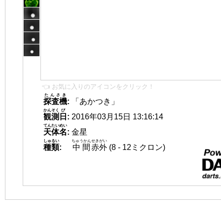
👈 お気に入りのアイコンをクリック！
たんさき
探査機
:
「あかつき」
かんそく
び
観測
日
:
2016年03月15日 13:16:14
てんたいめい
天体名
:
金星
しゅるい
ちゅうかん
せきがい
種類
:
中間
赤外
(8 - 12ミクロン)