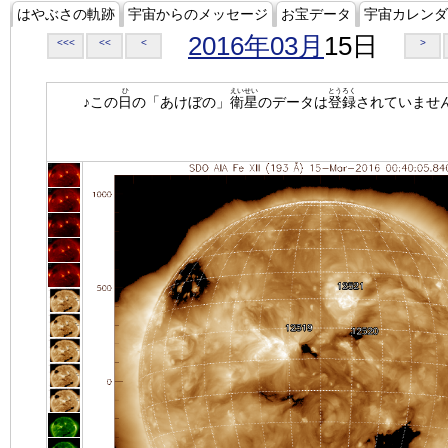
はやぶさの軌跡
宇宙からのメッセージ
お宝データ
宇宙カレンダ
2016年03月
15日
<<<
<<
<
>
ひ
えいせい
とうろく
♪この
日
の「あけぼの」
衛星
のデータは
登録
されていませ