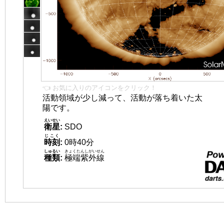
👈 お気に入りのアイコンをクリック！
活動領域が少し減って、活動が落ち着いた太
陽です。
えいせい
衛星
:
SDO
じこく
時刻
:
0時40分
しゅるい
きょくたんしがいせん
種類
:
極端紫外線