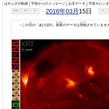
はやぶさの軌跡
宇宙からのメッセージ
お宝データ
宇宙カレンダ
2016年03月
15日
<<<
<<
<
>
ひ
えいせい
とうろく
♪この
日
の「あけぼの」
衛星
のデータは
登録
されていませ