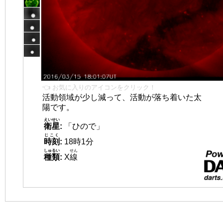
👈 お気に入りのアイコンをクリック！
活動領域が少し減って、活動が落ち着いた太
陽です。
えいせい
衛星
:
「ひので」
じこく
時刻
:
18時1分
しゅるい
せん
種類
:
X
線