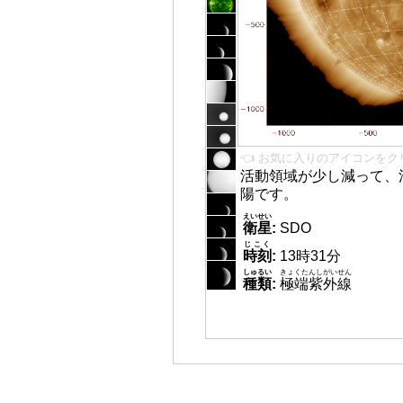
👈 お気に入りのアイコンをク
活動領域が少し減って、
陽です。
えいせい
衛星
:
SDO
じこく
時刻
:
13時31分
しゅるい
きょくたんしがいせん
種類
:
極端紫外線