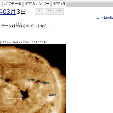
ジ
お宝データ
宇宙カレンダー
宇宙 xR
年03月
3日
>
>>
>>>
…☞Engli
とうろく
のデータは
登録
されていません。