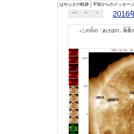
はやぶさの軌跡
宇宙からのメッセー
2016
<<<
<<
<
ひ
えいせい
♪この
日
の「あけぼの」
衛星