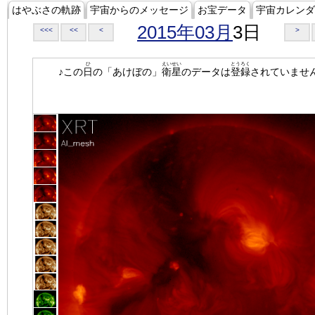
はやぶさの軌跡
宇宙からのメッセージ
お宝データ
宇宙カレンダ
2015年03月
3日
<<<
<<
<
>
ひ
えいせい
とうろく
♪この
日
の「あけぼの」
衛星
のデータは
登録
されていませ