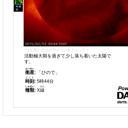
👈 お気に入りのアイコンをクリック！
活動極大期を過ぎて少し落ち着いた太陽で
す。
えいせい
衛星
:
「ひので」
じこく
時刻
:
5時44分
しゅるい
せん
種類
:
X
線