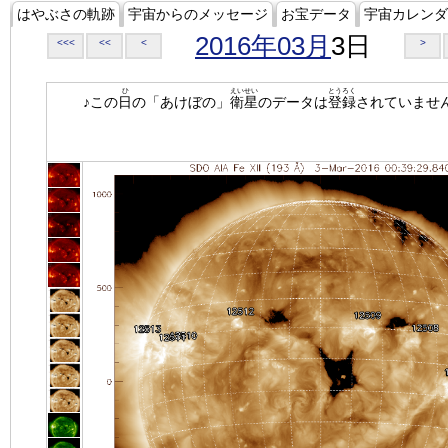
はやぶさの軌跡
宇宙からのメッセージ
お宝データ
宇宙カレンダ
2016年03月
3日
<<<
<<
<
>
ひ
えいせい
とうろく
♪この
日
の「あけぼの」
衛星
のデータは
登録
されていませ