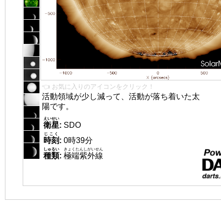
👈 お気に入りのアイコンをクリック！
活動領域が少し減って、活動が落ち着いた太
陽です。
えいせい
衛星
:
SDO
じこく
時刻
:
0時39分
しゅるい
きょくたんしがいせん
種類
:
極端紫外線