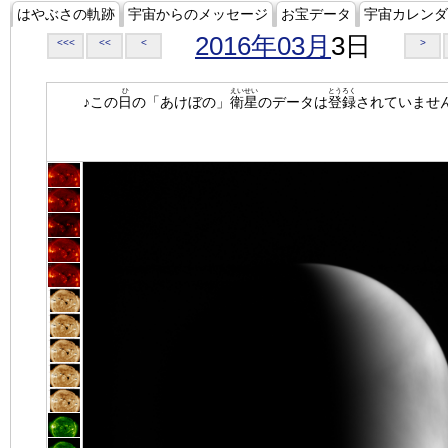
はやぶさの軌跡
宇宙からのメッセージ
お宝データ
宇宙カレンダ
2016年03月
3日
<<<
<<
<
>
ひ
えいせい
とうろく
♪この
日
の「あけぼの」
衛星
のデータは
登録
されていませ