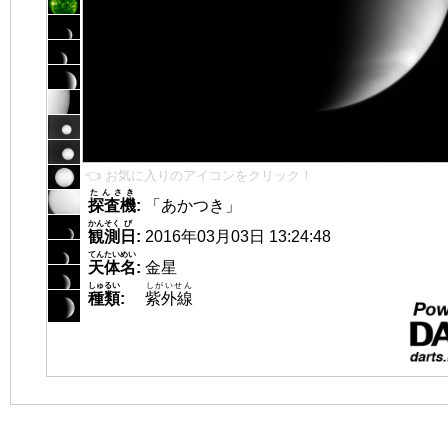
👈 お気に入りのアイコンをクリック！
たんさき
探査機
:
「あかつき」
かんそく
び
観測
日
:
2016年03月03日 13:24:48
てんたいめい
天体名
:
金星
しゅるい
しがいせん
種類
:
紫外線