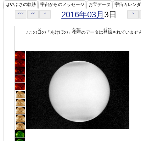
はやぶさの軌跡
宇宙からのメッセージ
お宝データ
宇宙カレンダ
2016年03月
3日
<<<
<<
<
>
ひ
えいせい
とうろく
♪この
日
の「あけぼの」
衛星
のデータは
登録
されていませ