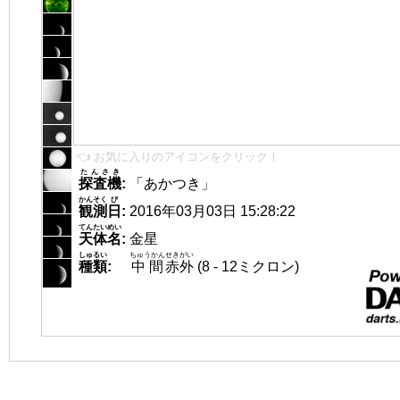
👈 お気に入りのアイコンをクリック！
たんさき
探査機
:
「あかつき」
かんそく
び
観測
日
:
2016年03月03日 15:28:22
てんたいめい
天体名
:
金星
しゅるい
ちゅうかん
せきがい
種類
:
中間
赤外
(8 - 12ミクロン)