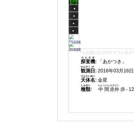
👈 お気に入りのアイコンをク
たんさき
探査機
:
「あかつき」
かんそく
び
観測
日
:
2016年03月16日 1
てんたいめい
天体名
:
金星
しゅるい
ちゅうかん
せきがい
種類
:
中間
赤外
(8 -