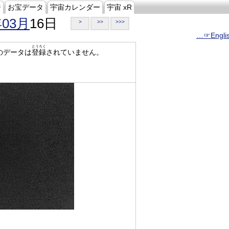
ジ
お宝データ
宇宙カレンダー
宇宙 xR
年03月
16日
>
>>
>>>
…☞Engli
とうろく
のデータは
登録
されていません。