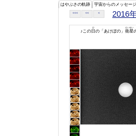
はやぶさの軌跡
宇宙からのメッセー
2016
<<<
<<
<
ひ
えいせい
♪この
日
の「あけぼの」
衛星