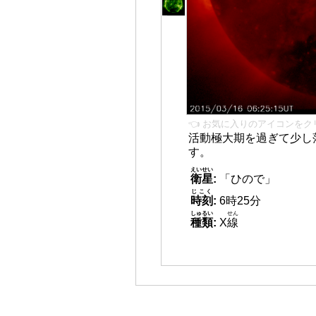
👈 お気に入りのアイコンをク
活動極大期を過ぎて少し
す。
えいせい
衛星
:
「ひので」
じこく
時刻
:
6時25分
しゅるい
せん
種類
:
X
線