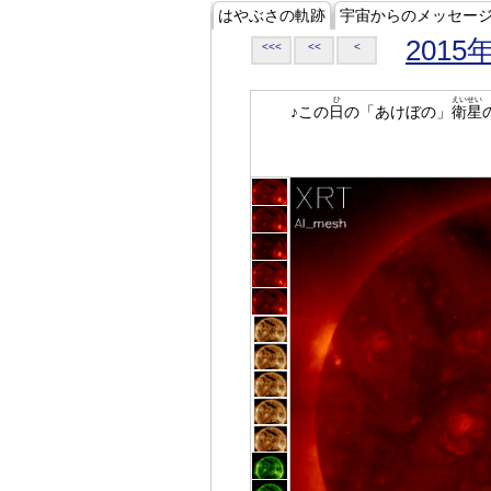
はやぶさの軌跡
宇宙からのメッセー
2015
<<<
<<
<
ひ
えいせい
♪この
日
の「あけぼの」
衛星