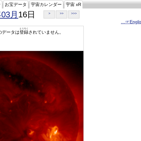
ジ
お宝データ
宇宙カレンダー
宇宙 xR
年03月
16日
>
>>
>>>
…☞Engli
とうろく
のデータは
登録
されていません。