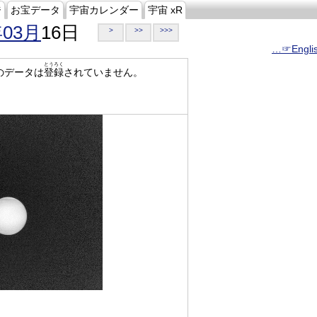
ジ
お宝データ
宇宙カレンダー
宇宙 xR
年03月
16日
>
>>
>>>
…☞Engli
とうろく
のデータは
登録
されていません。