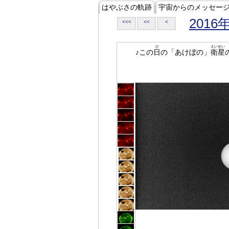
はやぶさの軌跡
宇宙からのメッセー
2016
<<<
<<
<
ひ
えいせい
♪この
日
の「あけぼの」
衛星