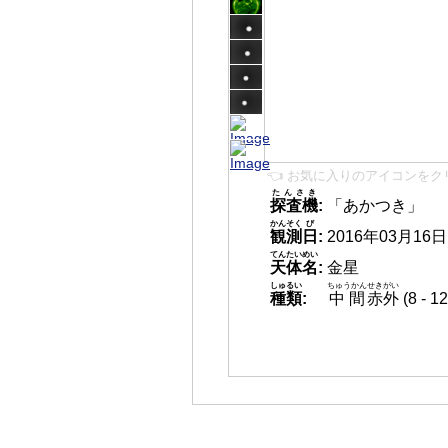
👈 お気に入りのアイコンをク
たんさき
探査機
:
「あかつき」
かんそく
び
観測
日
:
2016年03月16日 0
てんたいめい
天体名
:
金星
しゅるい
ちゅうかん
せきがい
種類
:
中間
赤外
(8 -