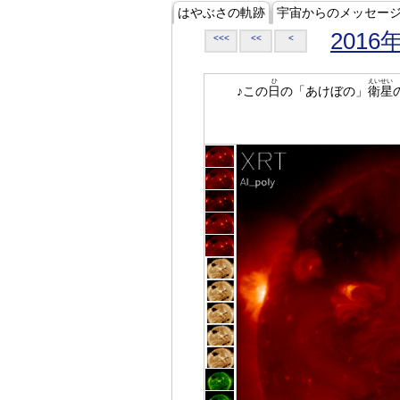
はやぶさの軌跡
宇宙からのメッセー
2016
<<<
<<
<
ひ
えいせい
♪この
日
の「あけぼの」
衛星