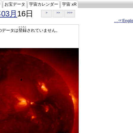
ジ
お宝データ
宇宙カレンダー
宇宙 xR
年03月
16日
>
>>
>>>
…☞Engli
とうろく
のデータは
登録
されていません。