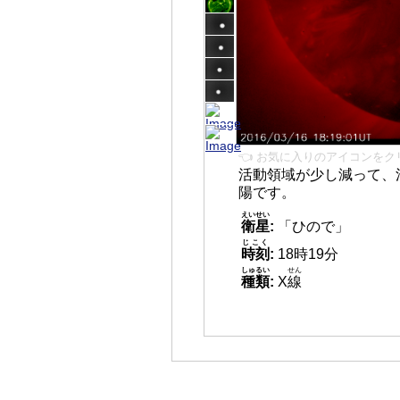
👈 お気に入りのアイコンをク
活動領域が少し減って、
陽です。
えいせい
衛星
:
「ひので」
じこく
時刻
:
18時19分
しゅるい
せん
種類
:
X
線