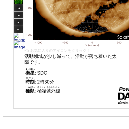
👈 お気に入りのアイコンをクリック！
活動領域が少し減って、活動が落ち着いた太
陽です。
えいせい
衛星
:
SDO
じこく
時刻
:
2時30分
しゅるい
きょくたんしがいせん
種類
:
極端紫外線