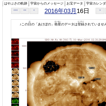
はやぶさの軌跡
宇宙からのメッセージ
お宝データ
宇宙カレンダ
2016年03月
16日
<<<
<<
<
>
ひ
えいせい
とうろく
♪この
日
の「あけぼの」
衛星
のデータは
登録
されていませ