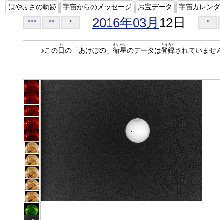
はやぶさの軌跡
宇宙からのメッセージ
お宝データ
宇宙カレンダ
2016年03月
12日
<<<
<<
<
>
ひ
えいせい
とうろく
♪この
日
の「あけぼの」
衛星
のデータは
登録
されていませ