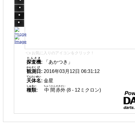
👈 お気に入りのアイコンをクリック！
たんさき
探査機
:
「あかつき」
かんそく
び
観測
日
:
2016年03月12日 06:31:12
てんたいめい
天体名
:
金星
しゅるい
ちゅうかん
せきがい
種類
:
中間
赤外
(8 - 12ミクロン)