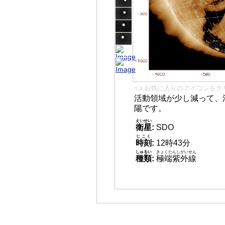
👈 お気に入りのアイコンをク
活動領域が少し減って、
陽です。
えいせい
衛星
:
SDO
じこく
時刻
:
12時43分
しゅるい
きょくたんしがいせん
種類
:
極端紫外線