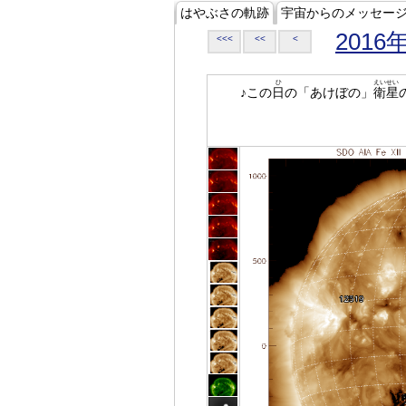
はやぶさの軌跡
宇宙からのメッセー
2016
<<<
<<
<
ひ
えいせい
♪この
日
の「あけぼの」
衛星