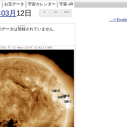
ジ
お宝データ
宇宙カレンダー
宇宙 xR
年03月
12日
>
>>
>>>
…☞Engli
とうろく
のデータは
登録
されていません。