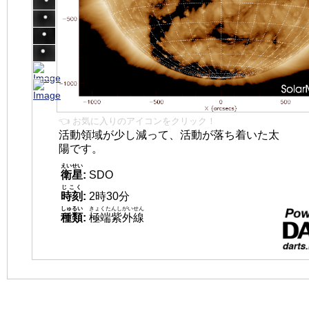
👈 お気に入りのアイコンをクリック！
活動領域が少し減って、活動が落ち着いた太
陽です。
えいせい
衛星
:
SDO
じこく
時刻
:
2時30分
しゅるい
きょくたんしがいせん
種類
:
極端紫外線