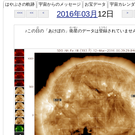
はやぶさの軌跡
宇宙からのメッセージ
お宝データ
宇宙カレンダ
2016年03月
12日
<<<
<<
<
>
ひ
えいせい
とうろく
♪この
日
の「あけぼの」
衛星
のデータは
登録
されていませ