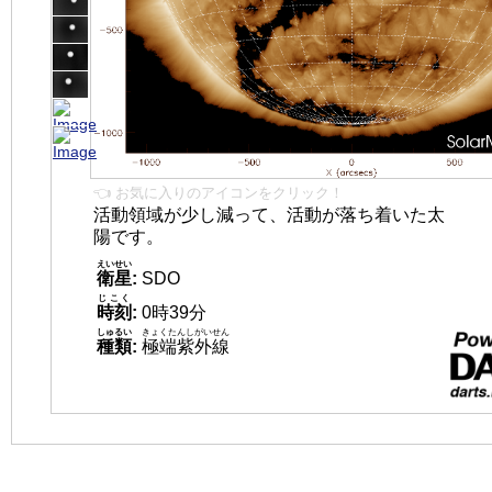
👈 お気に入りのアイコンをクリック！
活動領域が少し減って、活動が落ち着いた太
陽です。
えいせい
衛星
:
SDO
じこく
時刻
:
0時39分
しゅるい
きょくたんしがいせん
種類
:
極端紫外線