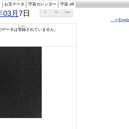
ジ
お宝データ
宇宙カレンダー
宇宙 xR
年03月
7日
>
>>
>>>
…☞Engli
とうろく
のデータは
登録
されていません。