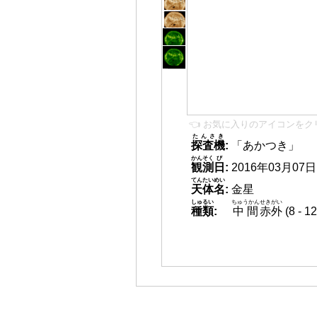
👈 お気に入りのアイコンをク
たんさき
探査機
:
「あかつき」
かんそく
び
観測
日
:
2016年03月07日 1
てんたいめい
天体名
:
金星
しゅるい
ちゅうかん
せきがい
種類
:
中間
赤外
(8 -