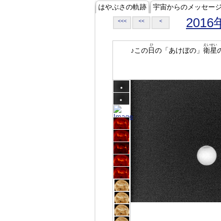
はやぶさの軌跡
宇宙からのメッセー
2016
<<<
<<
<
ひ
えいせい
♪この
日
の「あけぼの」
衛星