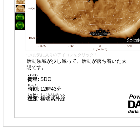
👈 お気に入りのアイコンをクリック！
活動領域が少し減って、活動が落ち着いた太
陽です。
えいせい
衛星
:
SDO
じこく
時刻
:
12時43分
しゅるい
きょくたんしがいせん
種類
:
極端紫外線