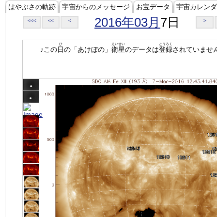
はやぶさの軌跡
宇宙からのメッセージ
お宝データ
宇宙カレンダ
2016年03月
7日
<<<
<<
<
>
ひ
えいせい
とうろく
♪この
日
の「あけぼの」
衛星
のデータは
登録
されていませ