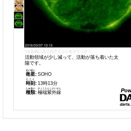
👈 お気に入りのアイコンをクリック！
活動領域が少し減って、活動が落ち着いた太
陽です。
えいせい
衛星
:
SOHO
じこく
時刻
:
13時13分
しゅるい
きょくたんしがいせん
種類
:
極端紫外線