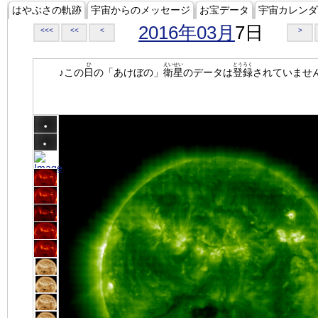
はやぶさの軌跡
宇宙からのメッセージ
お宝データ
宇宙カレンダ
2016年03月
7日
<<<
<<
<
>
ひ
えいせい
とうろく
♪この
日
の「あけぼの」
衛星
のデータは
登録
されていませ